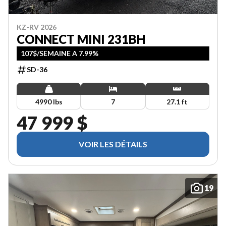
KZ-RV 2026
CONNECT MINI 231BH
107$/SEMAINE A 7.99%
SD-36
4990 lbs
7
27.1 ft
47 999 $
VOIR LES DÉTAILS
19