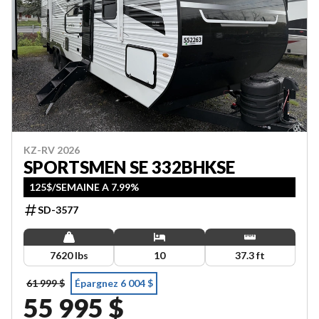
KZ-RV 2026
SPORTSMEN SE 332BHKSE
125$/SEMAINE A 7.99%
SD-3577
7620 lbs
10
37.3 ft
61 999 $
Épargnez 6 004 $
55 995 $