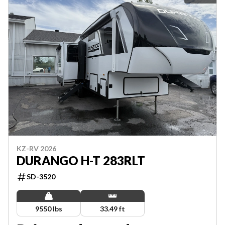
KZ-RV 2026
DURANGO H-T 283RLT
SD-3520
9550 lbs
33.49 ft