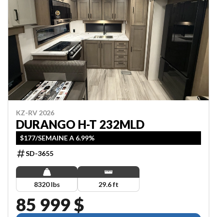
KZ-RV 2026
DURANGO H-T 232MLD
$177/SEMAINE A 6.99%
SD-3655
8320 lbs
29.6 ft
85 999 $