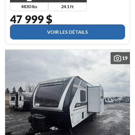
4830 lbs
24.1 ft
47 999 $
VOIR LES DÉTAILS
19