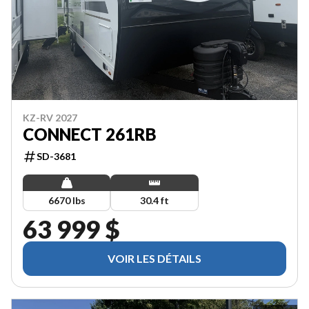
KZ-RV 2027
CONNECT 261RB
SD-3681
6670 lbs
30.4 ft
63 999 $
VOIR LES DÉTAILS