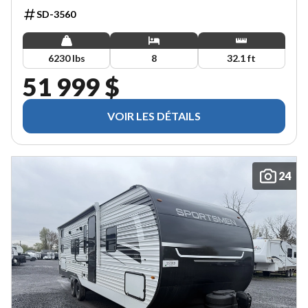
SD-3560
6230 lbs
8
32.1 ft
51 999 $
VOIR LES DÉTAILS
24