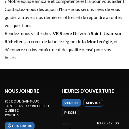
? Notre équipe amicale et compétente est là pour vous aider !
Contactez-nous
dès aujourd'hui – nous serons ravis de vous
guider à travers nos dernières offres et de répondre à toutes
vos questions.
Rendez-nous visite chez
VR Steve Driver
à
Saint-Jean-sur-
Richelieu
, au cœur de la belle région de
la Montérégie
, et
découvrez un inventaire neuf de qualité pensé pour vos
loisirs.
NOUS JOINDRE
HEURES D'OUVERTURE
935 BOUL. SAINT-LUC
VENTES
SERVICE
SAINT-JEAN-SUR-RICHELIEU
,
QUÉBEC
PIÈCES
J2W 1B6
Lundi
:
10h00 - 17h00
ITINÉRAIRE