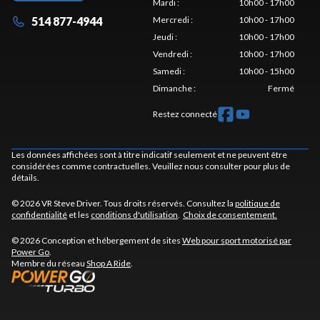
Mardi
:
10h00 - 17h00
514 877-4944
Mercredi
:
10h00 - 17h00
Jeudi
:
10h00 - 17h00
Vendredi
:
10h00 - 17h00
Samedi
:
10h00 - 15h00
Dimanche
:
Fermé
Restez connecté
Les données affichées sont à titre indicatif seulement et ne peuvent être
considérées comme contractuelles. Veuillez nous consulter pour plus de
détails.
© 2026 VR Steve Driver. Tous droits réservés. Consultez la
politique de
confidentialité
et les
conditions d'utilisation
.
Choix de consentement.
© 2026 Conception et hébergement de sites
Web pour sport motorisé par
Power Go
.
Membre du réseau
Shop A Ride
.