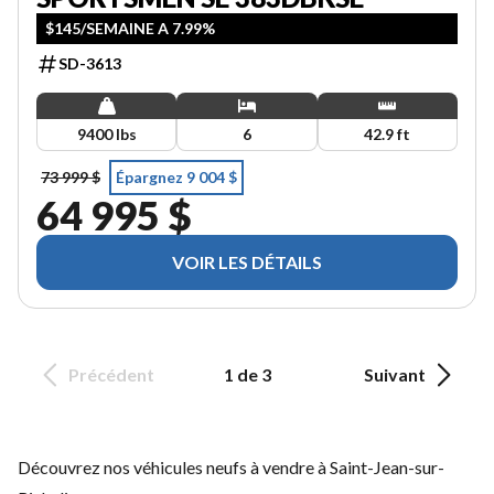
$145/SEMAINE A 7.99%
SD-3613
9400 lbs
6
42.9 ft
73 999 $
Épargnez 9 004 $
64 995 $
VOIR LES DÉTAILS
Précédent
1 de 3
Suivant
Découvrez nos véhicules neufs à vendre à Saint-Jean-sur-