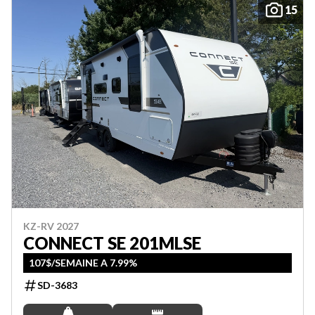
15
KZ-RV 2027
CONNECT SE 201MLSE
107$/SEMAINE A 7.99%
SD-3683