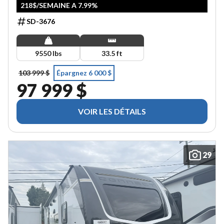
218$/SEMAINE A 7.99%
SD-3676
9550 lbs
33.5 ft
103 999 $
Épargnez 6 000 $
97 999 $
VOIR LES DÉTAILS
29