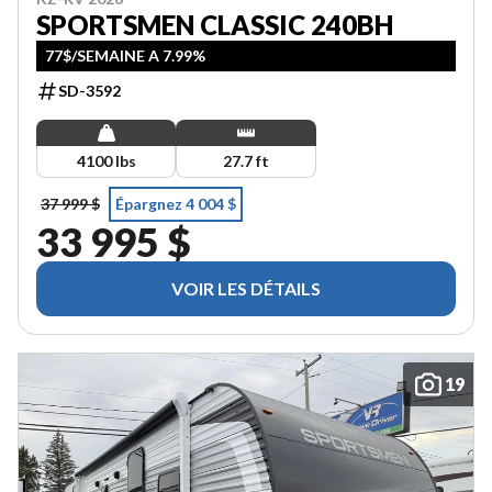
SPORTSMEN CLASSIC 240BH
77$/SEMAINE A 7.99%
SD-3592
4100 lbs
27.7 ft
37 999 $
Épargnez 4 004 $
33 995 $
VOIR LES DÉTAILS
19