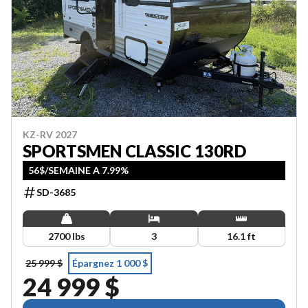
KZ-RV 2027
SPORTSMEN CLASSIC 130RD
56$/SEMAINE A 7.99%
SD-3685
2700 lbs
3
16.1 ft
25 999 $
Épargnez 1 000 $
24 999 $