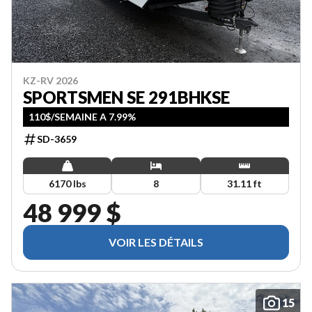
KZ-RV 2026
SPORTSMEN SE 291BHKSE
110$/SEMAINE A 7.99%
SD-3659
6170 lbs
8
31.11 ft
48 999 $
VOIR LES DÉTAILS
15