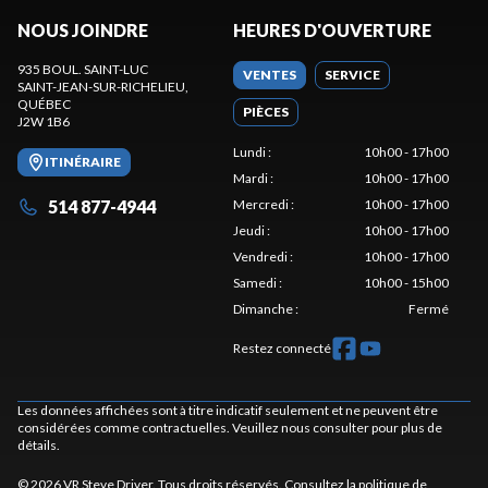
NOUS JOINDRE
HEURES D'OUVERTURE
935 BOUL. SAINT-LUC
VENTES
SERVICE
SAINT-JEAN-SUR-RICHELIEU
,
QUÉBEC
PIÈCES
J2W 1B6
Lundi
:
10h00 - 17h00
ITINÉRAIRE
Mardi
:
10h00 - 17h00
514 877-4944
Mercredi
:
10h00 - 17h00
Jeudi
:
10h00 - 17h00
Vendredi
:
10h00 - 17h00
Samedi
:
10h00 - 15h00
Dimanche
:
Fermé
Restez connecté
Les données affichées sont à titre indicatif seulement et ne peuvent être
considérées comme contractuelles. Veuillez nous consulter pour plus de
détails.
© 2026 VR Steve Driver. Tous droits réservés. Consultez la
politique de