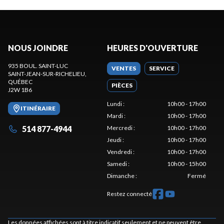
NOUS JOINDRE
HEURES D'OUVERTURE
935 BOUL. SAINT-LUC
VENTES
SERVICE
SAINT-JEAN-SUR-RICHELIEU
,
QUÉBEC
PIÈCES
J2W 1B6
Lundi
:
10h00 - 17h00
ITINÉRAIRE
Mardi
:
10h00 - 17h00
514 877-4944
Mercredi
:
10h00 - 17h00
Jeudi
:
10h00 - 17h00
Vendredi
:
10h00 - 17h00
Samedi
:
10h00 - 15h00
Dimanche
:
Fermé
Restez connecté
Les données affichées sont à titre indicatif seulement et ne peuvent être