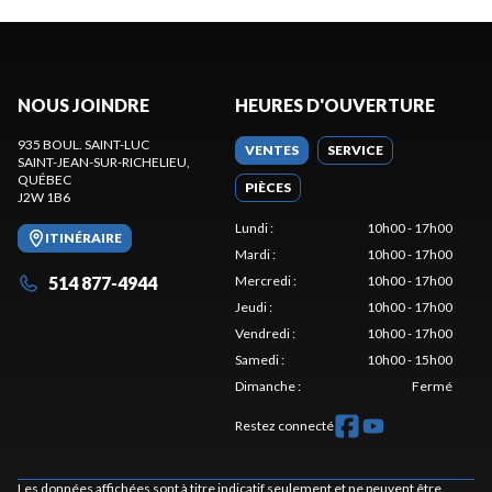
NOUS JOINDRE
HEURES D'OUVERTURE
935 BOUL. SAINT-LUC
VENTES
SERVICE
SAINT-JEAN-SUR-RICHELIEU
,
QUÉBEC
PIÈCES
J2W 1B6
Lundi
:
10h00 - 17h00
ITINÉRAIRE
Mardi
:
10h00 - 17h00
514 877-4944
Mercredi
:
10h00 - 17h00
Jeudi
:
10h00 - 17h00
Vendredi
:
10h00 - 17h00
Samedi
:
10h00 - 15h00
Dimanche
:
Fermé
Restez connecté
Les données affichées sont à titre indicatif seulement et ne peuvent être