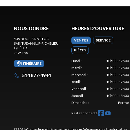
NOUS JOINDRE
HEURES D'OUVERTURE
935 BOUL. SAINT-LUC
VENTES
SERVICE
SAINT-JEAN-SUR-RICHELIEU
,
QUÉBEC
PIÈCES
J2W 1B6
Lundi
:
10h00 - 17h00
ITINÉRAIRE
Mardi
:
10h00 - 17h00
514 877-4944
Mercredi
:
10h00 - 17h00
Jeudi
:
10h00 - 17h00
Vendredi
:
10h00 - 17h00
Samedi
:
10h00 - 15h00
Dimanche
:
Fermé
Restez connecté
© 2026 Conception et hébergement de sites
Web pour sport motorisé par