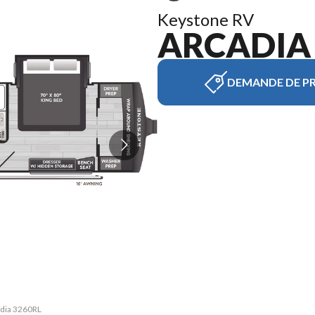
Keystone RV
ARCADIA
DEMANDE DE PR
adia 3260RL
La version