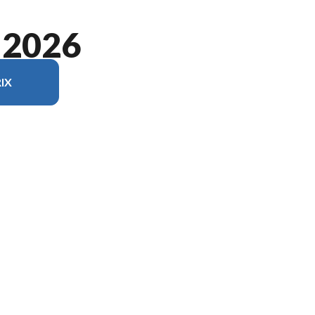
 2026
IX
 du modèle sur l'image est le Arcadia 3260RL